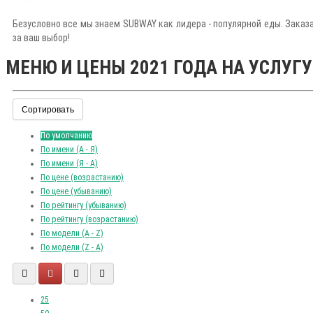
Безусловно все мы знаем SUBWAY как лидера - популярной еды. Заказа
за ваш выбор!
МЕНЮ И ЦЕНЫ 2021 ГОДА НА УСЛУГУ
Сортировать
По умолчанию
По имени (A - Я)
По имени (Я - A)
По цене (возрастанию)
По цене (убыванию)
По рейтингу (убыванию)
По рейтингу (возрастанию)
По модели (A - Z)
По модели (Z - A)
25