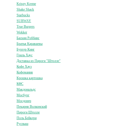
Krispy Kreme
Shake Shack
Starbucks
SUBWAY
True Burgers
Wokker
Баскин Роббинс
Братья Караваевы
Бургер Кинг
Гриль Хаус
Доставка из Пироги "Штолле"
Кофе Хауз
Кофемания
Крошка картошка
КФС
Макдональдс
Мосбург
Мосдонер
Пекарня Волконский
Пироги Штолле
Поль Бейкери
Руспыш