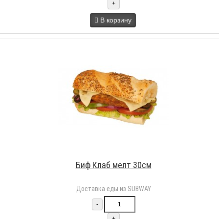
+
В корзину
Биф Клаб мелт 30см
Доставка еды из SUBWAY
-
+