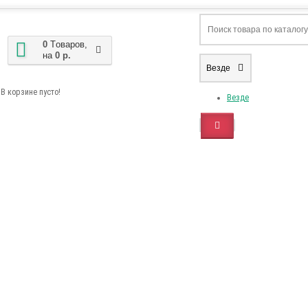
0
Tоваров,
на
0 р.
Везде
В корзине пусто!
Везде