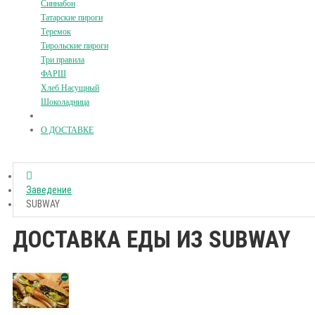
Синнабон
Татарские пироги
Теремок
Тирольские пироги
Три правила
ФАРШ
Хлеб Насущный
Шоколадница
О ДОСТАВКЕ
Заведение
SUBWAY
ДОСТАВКА ЕДЫ ИЗ SUBWAY