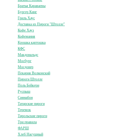
Братья Караваевы
Бургер Кинг
Гриль Хаус
Доставка из Пироги "Штолле"
Кофе Хауз
Кофемания
Крошка картошка
КФС
Макдональдс
Мосбург
Мосдонер
Пекарня Волконский
Пироги Штолле
Поль Бейкери
Руспыш
Синнабон
Татарские пироги
Теремок
Тирольские пироги
Три правила
ФАРШ
Хлеб Насущный