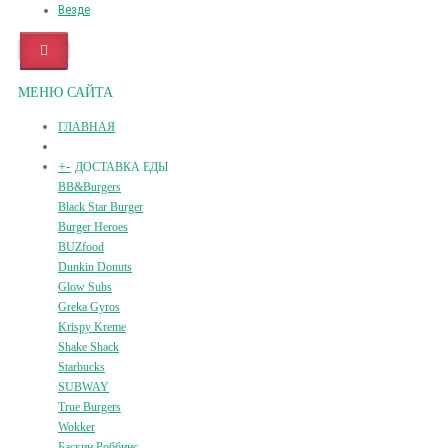
Везде
МЕНЮ САЙТА
ГЛАВНАЯ
+
-
ДОСТАВКА ЕДЫ
BB&Burgers
Black Star Burger
Burger Heroes
BUZfood
Dunkin Donuts
Glow Subs
Greka Gyros
Krispy Kreme
Shake Shack
Starbucks
SUBWAY
True Burgers
Wokker
Баскин Роббинс