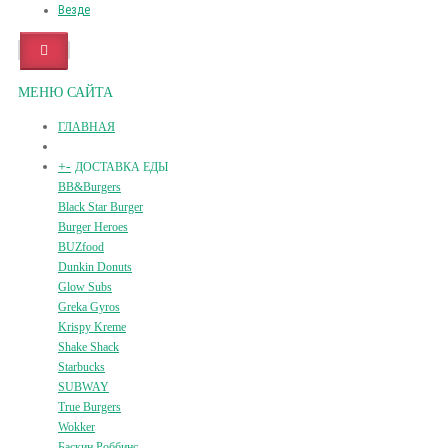
Везде
МЕНЮ САЙТА
ГЛАВНАЯ
+
-
ДОСТАВКА ЕДЫ
BB&Burgers
Black Star Burger
Burger Heroes
BUZfood
Dunkin Donuts
Glow Subs
Greka Gyros
Krispy Kreme
Shake Shack
Starbucks
SUBWAY
True Burgers
Wokker
Баскин Роббинс