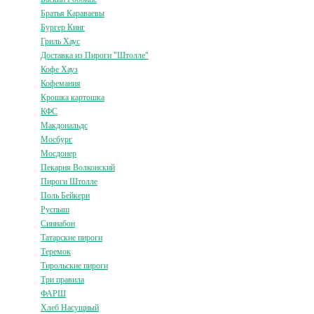
Братья Караваевы
Бургер Кинг
Гриль Хаус
Доставка из Пироги "Штолле"
Кофе Хауз
Кофемания
Крошка картошка
КФС
Макдональдс
Мосбург
Мосдонер
Пекарня Волконский
Пироги Штолле
Поль Бейкери
Руспыш
Синнабон
Татарские пироги
Теремок
Тирольские пироги
Три правила
ФАРШ
Хлеб Насущный