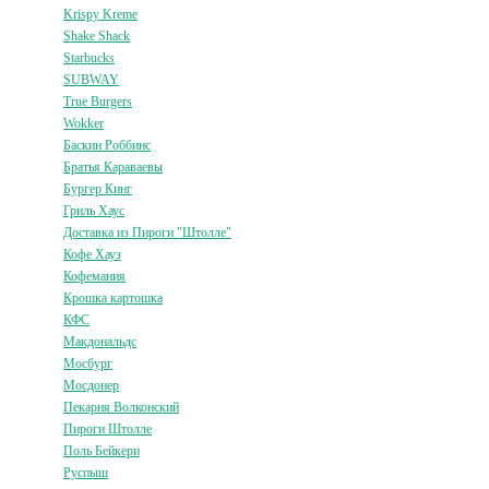
Krispy Kreme
Shake Shack
Starbucks
SUBWAY
True Burgers
Wokker
Баскин Роббинс
Братья Караваевы
Бургер Кинг
Гриль Хаус
Доставка из Пироги "Штолле"
Кофе Хауз
Кофемания
Крошка картошка
КФС
Макдональдс
Мосбург
Мосдонер
Пекарня Волконский
Пироги Штолле
Поль Бейкери
Руспыш