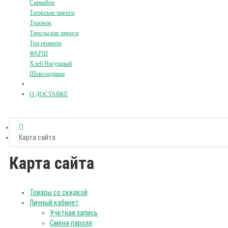
Синнабон
Татарские пироги
Теремок
Тирольские пироги
Три правила
ФАРШ
Хлеб Насущный
Шоколадница
О ДОСТАВКЕ
Карта сайта
Карта сайта
Товары со скидкой
Личный кабинет
Учетная запись
Смена пароля