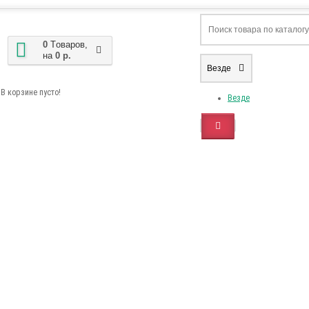
0
Tоваров,
на
0 р.
Везде
В корзине пусто!
Везде