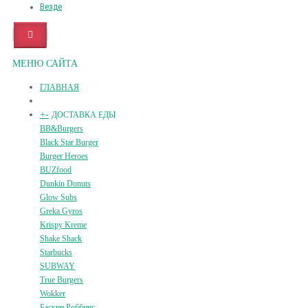
Везде
МЕНЮ САЙТА
ГЛАВНАЯ
+
-
ДОСТАВКА ЕДЫ
BB&Burgers
Black Star Burger
Burger Heroes
BUZfood
Dunkin Donuts
Glow Subs
Greka Gyros
Krispy Kreme
Shake Shack
Starbucks
SUBWAY
True Burgers
Wokker
Баскин Роббинс