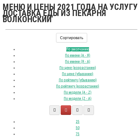
МЕНЮ И ЦЕНЫ 2021 ГОДА НА УСЛУГУ
ДОСТАВКА ЕДЫ ИЗ ПЕКАРНЯ
ВОЛКОНСКИЙ
Сортировать
По умолчанию
По имени (A - Я)
По имени (Я - A)
По цене (возрастанию)
По цене (убыванию)
По рейтингу (убыванию)
По рейтингу (возрастанию)
По модели (A - Z)
По модели (Z - A)
25
50
75