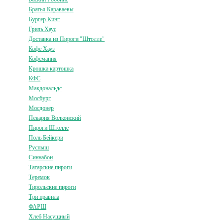
Братья Караваевы
Бургер Кинг
Гриль Хаус
Доставка из Пироги "Штолле"
Кофе Хауз
Кофемания
Крошка картошка
КФС
Макдональдс
Мосбург
Мосдонер
Пекарня Волконский
Пироги Штолле
Поль Бейкери
Руспыш
Синнабон
Татарские пироги
Теремок
Тирольские пироги
Три правила
ФАРШ
Хлеб Насущный