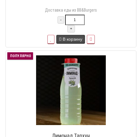
Доставка еды из BB&Burgers
-
+
В корзину
ПОПУЛЯРНО
Лимонад Тархун