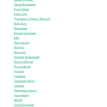
Братья Караваевы
Бургер Кинг
Гриль Хаус
Доставка из Пироги "Штолле"
Кофе Хауз
Кофемания
Крошка картошка
КФС
Макдональдс
Мосбург
Мосдонер
Пекарня Волконский
Пироги Штолле
Поль Бейкери
Руспыш
Синнабон
Татарские пироги
Теремок
Тирольские пироги
Три правила
ФАРШ
Хлеб Насущный