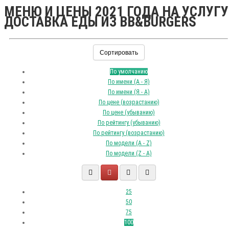
МЕНЮ И ЦЕНЫ 2021 ГОДА НА УСЛУГУ
ДОСТАВКА ЕДЫ ИЗ BB&BURGERS
Сортировать
По умолчанию
По имени (A - Я)
По имени (Я - A)
По цене (возрастанию)
По цене (убыванию)
По рейтингу (убыванию)
По рейтингу (возрастанию)
По модели (A - Z)
По модели (Z - A)
25
50
75
100