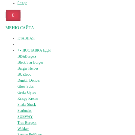
Везде
МЕНЮ САЙТА
ГЛАВНАЯ
+
-
ДОСТАВКА ЕДЫ
BB&Burgers
Black Star Burger
Burger Heroes
BUZfood
Dunkin Donuts
Glow Subs
Greka Gyros
Krispy Kreme
Shake Shack
Starbucks
SUBWAY
True Burgers
Wokker
Баскин Роббинс