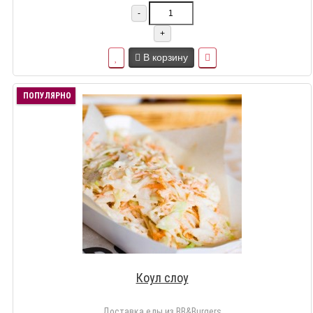
-
+
В корзину
ПОПУЛЯРНО
Коул слоу
Доставка еды из BB&Burgers