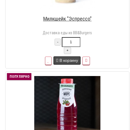
Милкшейк "Эспрессо"
Доставка еды из BB&Burgers
-
+
В корзину
ПОПУЛЯРНО