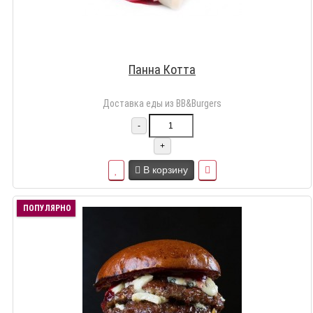
Панна Котта
Доставка еды из BB&Burgers
-
+
В корзину
ПОПУЛЯРНО