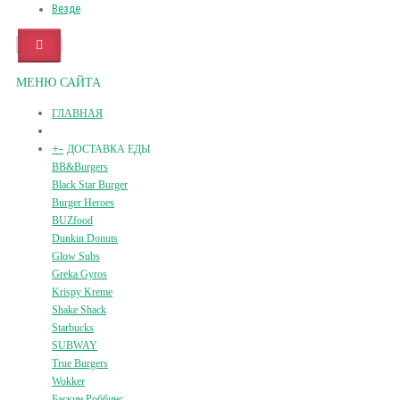
Везде
МЕНЮ САЙТА
ГЛАВНАЯ
+
-
ДОСТАВКА ЕДЫ
BB&Burgers
Black Star Burger
Burger Heroes
BUZfood
Dunkin Donuts
Glow Subs
Greka Gyros
Krispy Kreme
Shake Shack
Starbucks
SUBWAY
True Burgers
Wokker
Баскин Роббинс