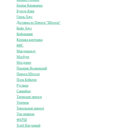
Братья Караваевы
Бургер Кинг
Гриль Хаус
Доставка из Пироги "Штолле"
Кофе Хауз
Кофемания
Крошка картошка
КФС
Макдональдс
Мосбург
Мосдонер
Пекарня Волконский
Пироги Штолле
Поль Бейкери
Руспыш
Синнабон
Татарские пироги
Теремок
Тирольские пироги
Три правила
ФАРШ
Хлеб Насущный