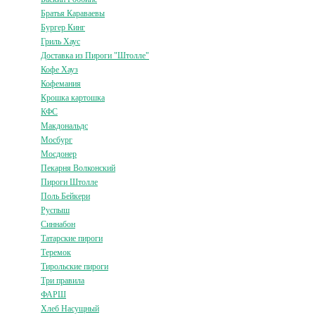
Братья Караваевы
Бургер Кинг
Гриль Хаус
Доставка из Пироги "Штолле"
Кофе Хауз
Кофемания
Крошка картошка
КФС
Макдональдс
Мосбург
Мосдонер
Пекарня Волконский
Пироги Штолле
Поль Бейкери
Руспыш
Синнабон
Татарские пироги
Теремок
Тирольские пироги
Три правила
ФАРШ
Хлеб Насущный