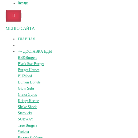
Везде
МЕНЮ САЙТА
ГЛАВНАЯ
+
-
ДОСТАВКА ЕДЫ
BB&Burgers
Black Star Burger
Burger Heroes
BUZfood
Dunkin Donuts
Glow Subs
Greka Gyros
Krispy Kreme
Shake Shack
Starbucks
SUBWAY
True Burgers
Wokker
Баскин Роббинс