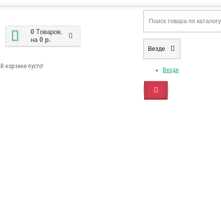
0
Tоваров,
на
0 р.
Везде
В корзине пусто!
Везде