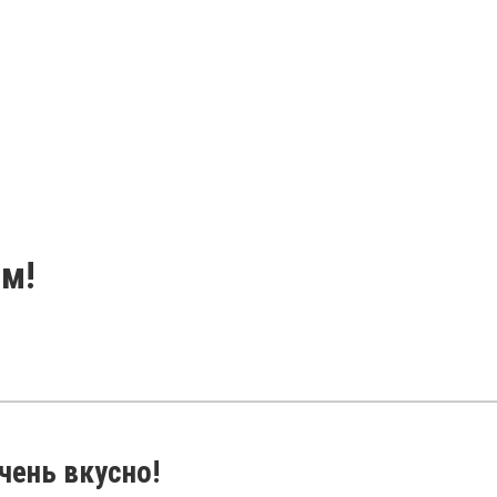
ом!
чень вкусно!