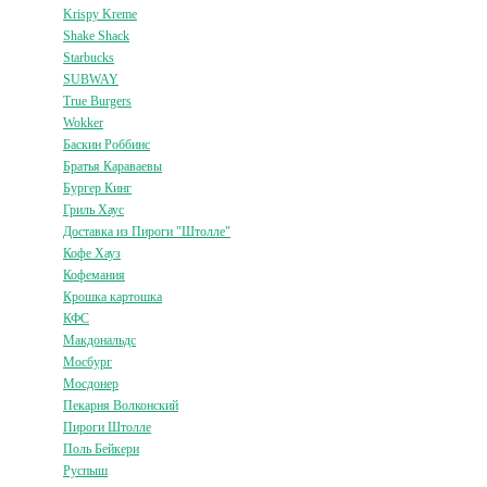
Krispy Kreme
Shake Shack
Starbucks
SUBWAY
True Burgers
Wokker
Баскин Роббинс
Братья Караваевы
Бургер Кинг
Гриль Хаус
Доставка из Пироги "Штолле"
Кофе Хауз
Кофемания
Крошка картошка
КФС
Макдональдс
Мосбург
Мосдонер
Пекарня Волконский
Пироги Штолле
Поль Бейкери
Руспыш