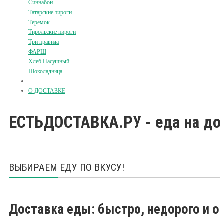
Синнабон
Татарские пироги
Теремок
Тирольские пироги
Три правила
ФАРШ
Хлеб Насущный
Шоколадница
О ДОСТАВКЕ
ЕСТЬДОСТАВКА.РУ - еда на д
ВЫБИРАЕМ ЕДУ ПО ВКУСУ!
Доставка еды: быстро, недорого и о