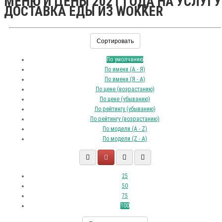
МЕНЮ И ЦЕНЫ 2021 ГОДА НА УСЛУГУ
ДОСТАВКА ЕДЫ ИЗ WOKKER
Сортировать
По умолчанию
По имени (A - Я)
По имени (Я - A)
По цене (возрастанию)
По цене (убыванию)
По рейтингу (убыванию)
По рейтингу (возрастанию)
По модели (A - Z)
По модели (Z - A)
25
50
75
100