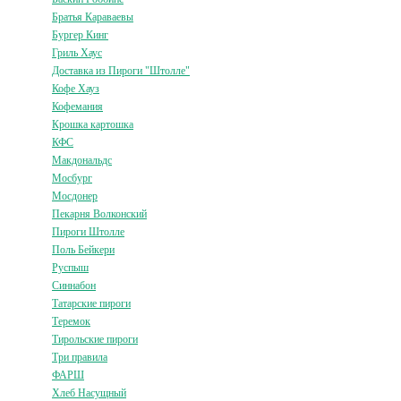
Братья Караваевы
Бургер Кинг
Гриль Хаус
Доставка из Пироги "Штолле"
Кофе Хауз
Кофемания
Крошка картошка
КФС
Макдональдс
Мосбург
Мосдонер
Пекарня Волконский
Пироги Штолле
Поль Бейкери
Руспыш
Синнабон
Татарские пироги
Теремок
Тирольские пироги
Три правила
ФАРШ
Хлеб Насущный