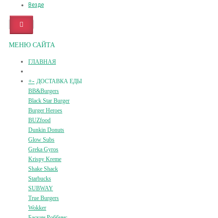
Везде
МЕНЮ САЙТА
ГЛАВНАЯ
+
-
ДОСТАВКА ЕДЫ
BB&Burgers
Black Star Burger
Burger Heroes
BUZfood
Dunkin Donuts
Glow Subs
Greka Gyros
Krispy Kreme
Shake Shack
Starbucks
SUBWAY
True Burgers
Wokker
Баскин Роббинс