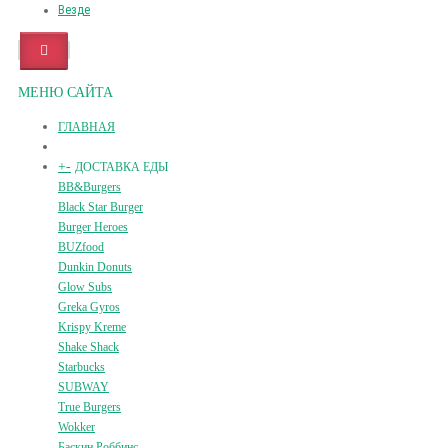
Везде
МЕНЮ САЙТА
ГЛАВНАЯ
+
-
ДОСТАВКА ЕДЫ
BB&Burgers
Black Star Burger
Burger Heroes
BUZfood
Dunkin Donuts
Glow Subs
Greka Gyros
Krispy Kreme
Shake Shack
Starbucks
SUBWAY
True Burgers
Wokker
Баскин Роббинс