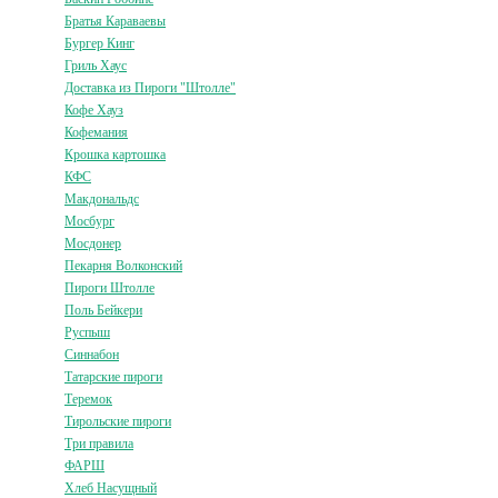
Братья Караваевы
Бургер Кинг
Гриль Хаус
Доставка из Пироги "Штолле"
Кофе Хауз
Кофемания
Крошка картошка
КФС
Макдональдс
Мосбург
Мосдонер
Пекарня Волконский
Пироги Штолле
Поль Бейкери
Руспыш
Синнабон
Татарские пироги
Теремок
Тирольские пироги
Три правила
ФАРШ
Хлеб Насущный