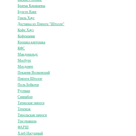
Братья Караваевы
Бургер Кинг
Гриль Хаус
Доставка из Пироги "Штолле"
Кофе Хауз
Кофемания
Крошка картошка
КФС
Макдональдс
Мосбург
Мосдонер
Пекарня Волконский
Пироги Штолле
Поль Бейкери
Руспыш
Синнабон
Татарские пироги
Теремок
Тирольские пироги
Три правила
ФАРШ
Хлеб Насущный