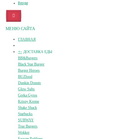
Везде
МЕНЮ САЙТА
ГЛАВНАЯ
+
-
ДОСТАВКА ЕДЫ
BB&Burgers
Black Star Burger
Burger Heroes
BUZfood
Dunkin Donuts
Glow Subs
Greka Gyros
Krispy Kreme
Shake Shack
Starbucks
SUBWAY
True Burgers
Wokker
Баскин Роббинс