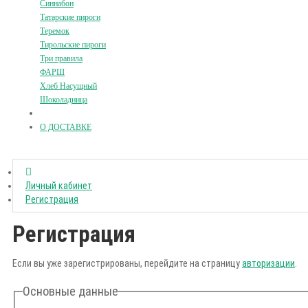
Синнабон
Татарские пироги
Теремок
Тирольские пироги
Три правила
ФАРШ
Хлеб Насущный
Шоколадница
О ДОСТАВКЕ
Личный кабинет
Регистрация
Регистрация
Если вы уже зарегистрированы, перейдите на страницу
авторизации
.
Основные данные