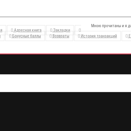
Мною прочитаны и я д
ия
Адресная книга
Закладки
и
Бонусные баллы
Возвраты
История транзакций
E