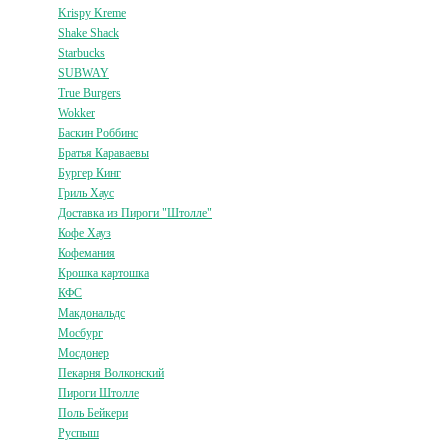
Krispy Kreme
Shake Shack
Starbucks
SUBWAY
True Burgers
Wokker
Баскин Роббинс
Братья Караваевы
Бургер Кинг
Гриль Хаус
Доставка из Пироги "Штолле"
Кофе Хауз
Кофемания
Крошка картошка
КФС
Макдональдс
Мосбург
Мосдонер
Пекарня Волконский
Пироги Штолле
Поль Бейкери
Руспыш