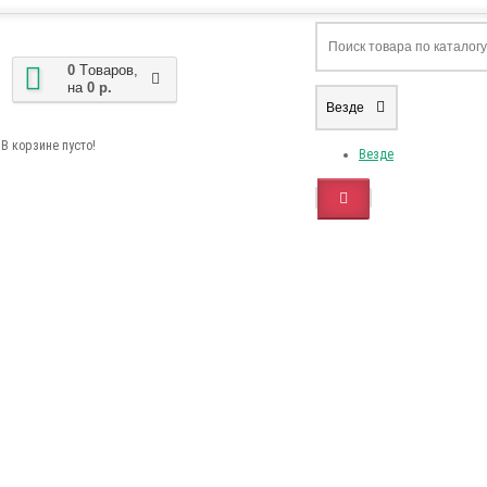
0
Tоваров,
на
0 р.
Везде
В корзине пусто!
Везде