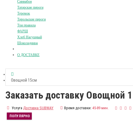
Синнабон
Татарские пироги
Теремок
Тирольские пироги
Три правила
ФАРШ
Хлеб Насущный
Шоколадница
О ДОСТАВКЕ
Овощной 15см
Заказать доставку Овощной 
Услуга
Доставка SUBWAY
Время доставки:
45-89 мин.
ПОПУЛЯРНО