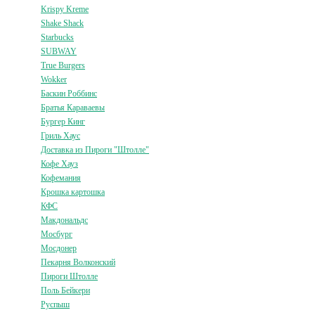
Krispy Kreme
Shake Shack
Starbucks
SUBWAY
True Burgers
Wokker
Баскин Роббинс
Братья Караваевы
Бургер Кинг
Гриль Хаус
Доставка из Пироги "Штолле"
Кофе Хауз
Кофемания
Крошка картошка
КФС
Макдональдс
Мосбург
Мосдонер
Пекарня Волконский
Пироги Штолле
Поль Бейкери
Руспыш