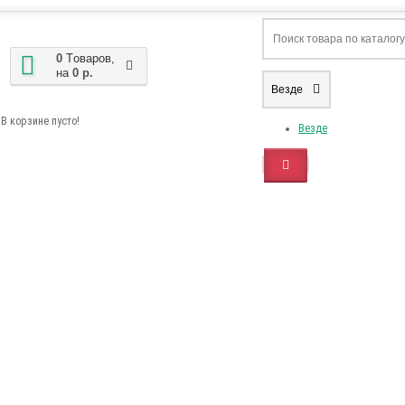
0
Tоваров,
на
0 р.
Везде
В корзине пусто!
Везде