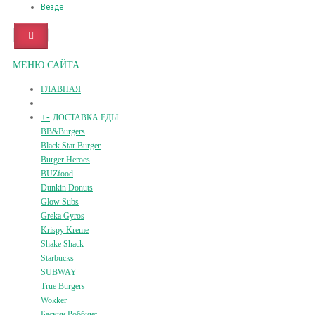
Везде
МЕНЮ САЙТА
ГЛАВНАЯ
+
-
ДОСТАВКА ЕДЫ
BB&Burgers
Black Star Burger
Burger Heroes
BUZfood
Dunkin Donuts
Glow Subs
Greka Gyros
Krispy Kreme
Shake Shack
Starbucks
SUBWAY
True Burgers
Wokker
Баскин Роббинс