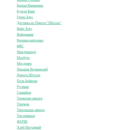
Братья Караваевы
Бургер Кинг
Гриль Хаус
Доставка из Пироги "Штолле"
Кофе Хауз
Кофемания
Крошка картошка
КФС
Макдональдс
Мосбург
Мосдонер
Пекарня Волконский
Пироги Штолле
Поль Бейкери
Руспыш
Синнабон
Татарские пироги
Теремок
Тирольские пироги
Три правила
ФАРШ
Хлеб Насущный