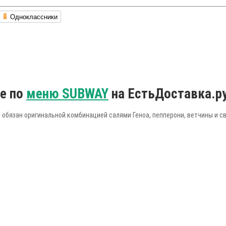
Одноклассники
е по
меню SUBWAY
на ЕстьДоставка.р
 обязан оригинальной комбинацией салями Геноа, пепперони, ветчины и с