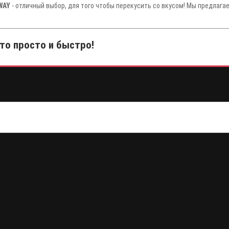
WAY
- отличный выбор, для того чтобы перекусить со вкусом! Мы предлага
то просто и быстро!