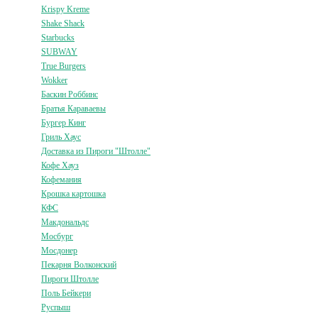
Krispy Kreme
Shake Shack
Starbucks
SUBWAY
True Burgers
Wokker
Баскин Роббинс
Братья Караваевы
Бургер Кинг
Гриль Хаус
Доставка из Пироги "Штолле"
Кофе Хауз
Кофемания
Крошка картошка
КФС
Макдональдс
Мосбург
Мосдонер
Пекарня Волконский
Пироги Штолле
Поль Бейкери
Руспыш