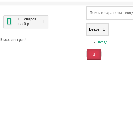
0
Tоваров,
на
0 р.
Везде
В корзине пусто!
Везде