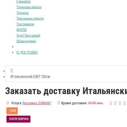
Синнабон
Татарские пироги
Теремок
Тирольские пироги
Три правила
ФАРШ
Хлеб Насущный
Шоколадница
О ДОСТАВКЕ
Итальянский БМТ 30см
Заказать доставку Итальянск
Услуга
Доставка SUBWAY
Время доставки:
45-89 мин.
ТОП
ПОПУЛЯРНО