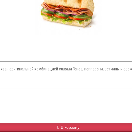
язан оригинальной комбинацией салями Геноа, пепперони, ветчины и свеж
В корзину