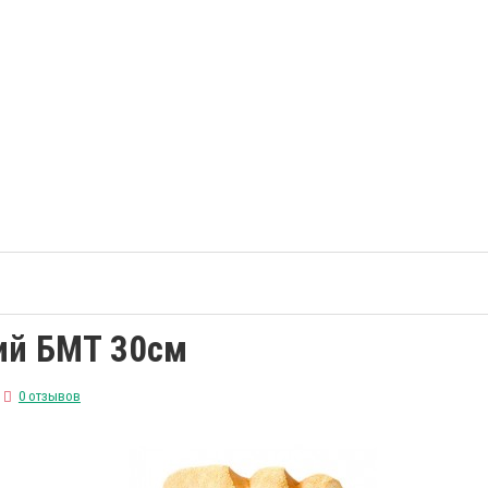
ий БМТ 30см
0 отзывов