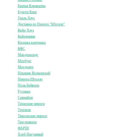
Братья Караваевы
Бургер Кинг
Гриль Хаус
Доставка из Пироги "Штолле"
Кофе Хауз
Кофемания
Крошка картошка
КФС
Макдональдс
Мосбург
Мосдонер
Пекарня Волконский
Пироги Штолле
Поль Бейкери
Руспыш
Синнабон
Татарские пироги
Теремок
Тирольские пироги
Три правила
ФАРШ
Хлеб Насущный