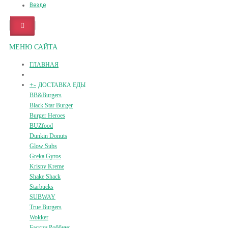
Везде
МЕНЮ САЙТА
ГЛАВНАЯ
+
-
ДОСТАВКА ЕДЫ
BB&Burgers
Black Star Burger
Burger Heroes
BUZfood
Dunkin Donuts
Glow Subs
Greka Gyros
Krispy Kreme
Shake Shack
Starbucks
SUBWAY
True Burgers
Wokker
Баскин Роббинс