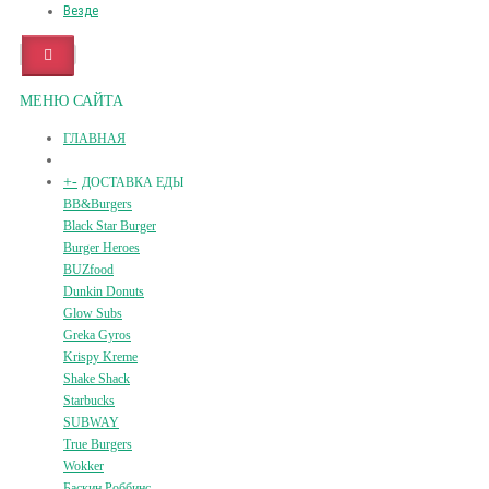
Везде
МЕНЮ САЙТА
ГЛАВНАЯ
+
-
ДОСТАВКА ЕДЫ
BB&Burgers
Black Star Burger
Burger Heroes
BUZfood
Dunkin Donuts
Glow Subs
Greka Gyros
Krispy Kreme
Shake Shack
Starbucks
SUBWAY
True Burgers
Wokker
Баскин Роббинс