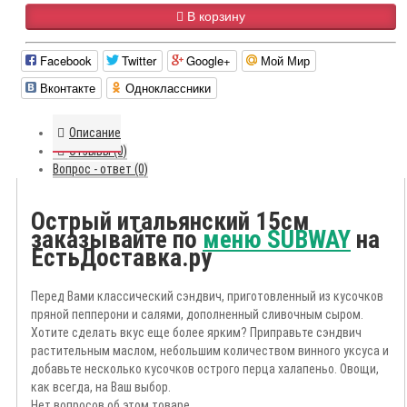
В корзину
Facebook
Twitter
Google+
Мой Мир
Вконтакте
Одноклассники
Описание
Отзывы (0)
Вопрос - ответ (0)
Острый итальянский 15см
заказывайте по
меню SUBWAY
на
ЕстьДоставка.ру
Перед Вами классический сэндвич, приготовленный из кусочков
пряной пепперони и салями, дополненный сливочным сыром.
Хотите сделать вкус еще более ярким? Приправьте сэндвич
растительным маслом, небольшим количеством винного уксуса и
добавьте несколько кусочков острого перца халапеньо. Овощи,
как всегда, на Ваш выбор.
Нет вопросов об этом товаре.