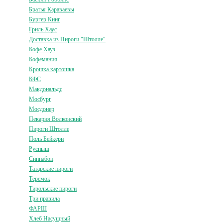
Братья Караваевы
Бургер Кинг
Гриль Хаус
Доставка из Пироги "Штолле"
Кофе Хауз
Кофемания
Крошка картошка
КФС
Макдональдс
Мосбург
Мосдонер
Пекарня Волконский
Пироги Штолле
Поль Бейкери
Руспыш
Синнабон
Татарские пироги
Теремок
Тирольские пироги
Три правила
ФАРШ
Хлеб Насущный