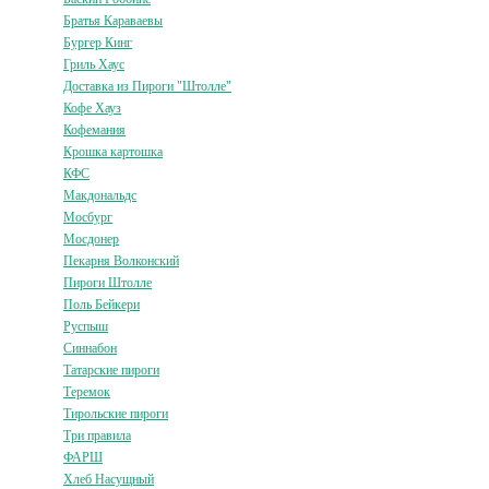
Братья Караваевы
Бургер Кинг
Гриль Хаус
Доставка из Пироги "Штолле"
Кофе Хауз
Кофемания
Крошка картошка
КФС
Макдональдс
Мосбург
Мосдонер
Пекарня Волконский
Пироги Штолле
Поль Бейкери
Руспыш
Синнабон
Татарские пироги
Теремок
Тирольские пироги
Три правила
ФАРШ
Хлеб Насущный