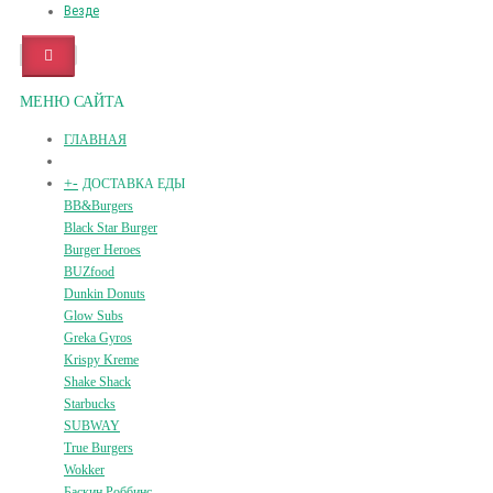
Везде
МЕНЮ САЙТА
ГЛАВНАЯ
+
-
ДОСТАВКА ЕДЫ
BB&Burgers
Black Star Burger
Burger Heroes
BUZfood
Dunkin Donuts
Glow Subs
Greka Gyros
Krispy Kreme
Shake Shack
Starbucks
SUBWAY
True Burgers
Wokker
Баскин Роббинс