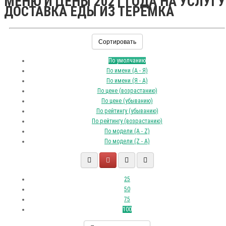
МЕНЮ И ЦЕНЫ 2021 ГОДА НА УСЛУГУ
ДОСТАВКА ЕДЫ ИЗ ТЕРЕМКА
Сортировать
По умолчанию
По имени (A - Я)
По имени (Я - A)
По цене (возрастанию)
По цене (убыванию)
По рейтингу (убыванию)
По рейтингу (возрастанию)
По модели (A - Z)
По модели (Z - A)
25
50
75
100