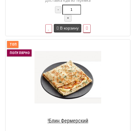
Доставка еды из Теремка
-
+
В корзину
ТОП
ПОПУЛЯРНО
!Блин Фермерский