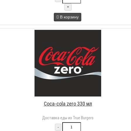
+
В корзину
Coca-cola zero 330 мл
Доставка еды из True Burgers
-