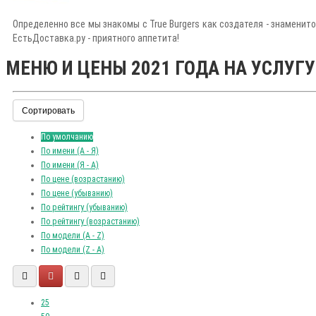
Определенно все мы знакомы с True Burgers как создателя - знаменит
ЕстьДоставка.ру - приятного аппетита!
МЕНЮ И ЦЕНЫ 2021 ГОДА НА УСЛУГУ
Сортировать
По умолчанию
По имени (A - Я)
По имени (Я - A)
По цене (возрастанию)
По цене (убыванию)
По рейтингу (убыванию)
По рейтингу (возрастанию)
По модели (A - Z)
По модели (Z - A)
25