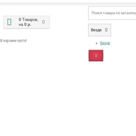
0
Tоваров,
на
0 р.
Везде
В корзине пусто!
Везде