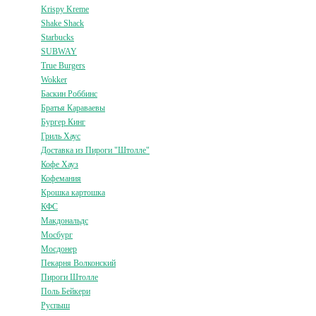
Krispy Kreme
Shake Shack
Starbucks
SUBWAY
True Burgers
Wokker
Баскин Роббинс
Братья Караваевы
Бургер Кинг
Гриль Хаус
Доставка из Пироги "Штолле"
Кофе Хауз
Кофемания
Крошка картошка
КФС
Макдональдс
Мосбург
Мосдонер
Пекарня Волконский
Пироги Штолле
Поль Бейкери
Руспыш