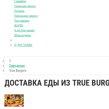
Синнабон
Татарские пироги
Теремок
Тирольские пироги
Три правила
ФАРШ
Хлеб Насущный
Шоколадница
О ДОСТАВКЕ
Заведение
True Burgers
ДОСТАВКА ЕДЫ ИЗ TRUE BUR