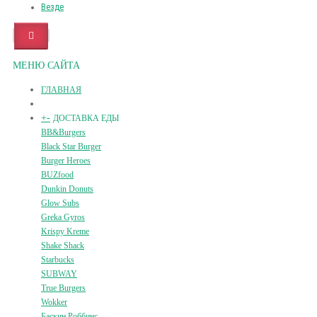
Везде
МЕНЮ САЙТА
ГЛАВНАЯ
+
-
ДОСТАВКА ЕДЫ
BB&Burgers
Black Star Burger
Burger Heroes
BUZfood
Dunkin Donuts
Glow Subs
Greka Gyros
Krispy Kreme
Shake Shack
Starbucks
SUBWAY
True Burgers
Wokker
Баскин Роббинс