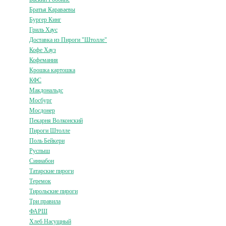
Братья Караваевы
Бургер Кинг
Гриль Хаус
Доставка из Пироги "Штолле"
Кофе Хауз
Кофемания
Крошка картошка
КФС
Макдональдс
Мосбург
Мосдонер
Пекарня Волконский
Пироги Штолле
Поль Бейкери
Руспыш
Синнабон
Татарские пироги
Теремок
Тирольские пироги
Три правила
ФАРШ
Хлеб Насущный