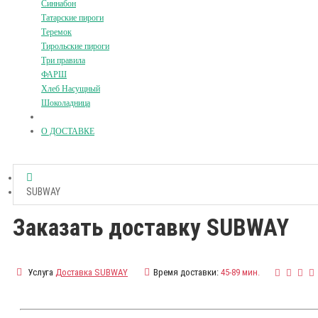
Синнабон
Татарские пироги
Теремок
Тирольские пироги
Три правила
ФАРШ
Хлеб Насущный
Шоколадница
О ДОСТАВКЕ
SUBWAY
Заказать доставку SUBWAY
Услуга
Доставка SUBWAY
Время доставки:
45-89 мин.