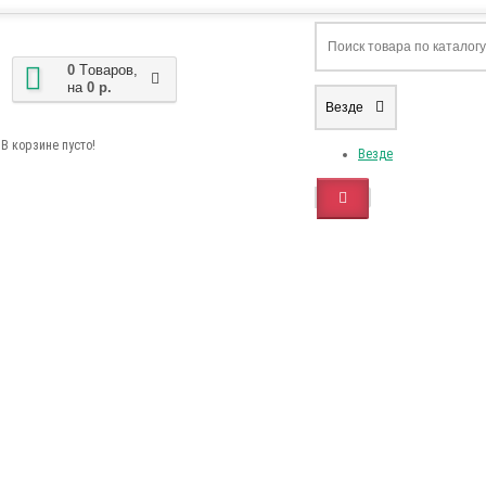
0
Tоваров,
на
0 р.
Везде
В корзине пусто!
Везде