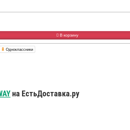
В корзину
Одноклассники
WAY
на ЕстьДоставка.ру