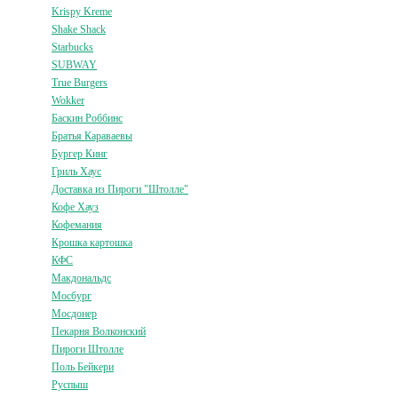
Krispy Kreme
Shake Shack
Starbucks
SUBWAY
True Burgers
Wokker
Баскин Роббинс
Братья Караваевы
Бургер Кинг
Гриль Хаус
Доставка из Пироги "Штолле"
Кофе Хауз
Кофемания
Крошка картошка
КФС
Макдональдс
Мосбург
Мосдонер
Пекарня Волконский
Пироги Штолле
Поль Бейкери
Руспыш