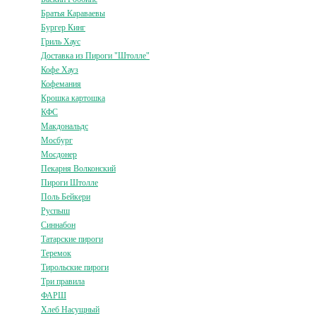
Братья Караваевы
Бургер Кинг
Гриль Хаус
Доставка из Пироги "Штолле"
Кофе Хауз
Кофемания
Крошка картошка
КФС
Макдональдс
Мосбург
Мосдонер
Пекарня Волконский
Пироги Штолле
Поль Бейкери
Руспыш
Синнабон
Татарские пироги
Теремок
Тирольские пироги
Три правила
ФАРШ
Хлеб Насущный