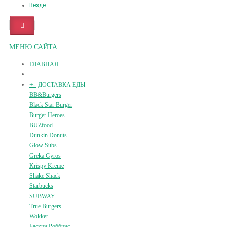
Везде
МЕНЮ САЙТА
ГЛАВНАЯ
+
-
ДОСТАВКА ЕДЫ
BB&Burgers
Black Star Burger
Burger Heroes
BUZfood
Dunkin Donuts
Glow Subs
Greka Gyros
Krispy Kreme
Shake Shack
Starbucks
SUBWAY
True Burgers
Wokker
Баскин Роббинс