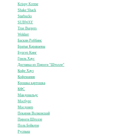
Krispy Kreme
Shake Shack
Starbucks
SUBWAY
True Burgers
Wokker
Баскин Роббинс
Братья Караваевы
Бургер Кинг
Гриль Хаус
Доставка из Пироги "Штолле"
Кофе Хауз
Кофемания
Крошка картошка
КФС
Макдональдс
Мосбург
Мосдонер
Пекарня Волконский
Пироги Штолле
Поль Бейкери
Руспыш