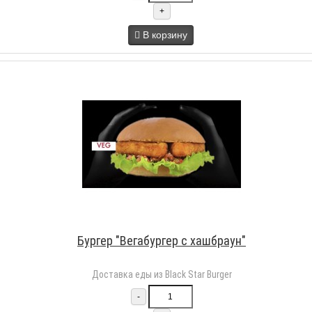
+
В корзину
Бургер "Вегабургер с хашбраун"
Доставка еды из Black Star Burger
-