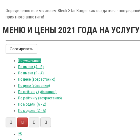
Определенно все мы знаем Bleck Star Burger как создателя - популярно
приятного аппетита!
МЕНЮ И ЦЕНЫ 2021 ГОДА НА УСЛУГУ
Сортировать
По умолчанию
По имени (A - Я)
По имени (Я - A)
По цене (возрастанию)
По цене (убыванию)
По рейтингу (убыванию)
По рейтингу (возрастанию)
По модели (A - Z)
По модели (Z - A)
25