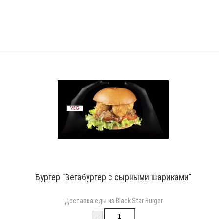
Бургер "Вегабургер с сырными шариками"
Доставка еды из Black Star Burger
-