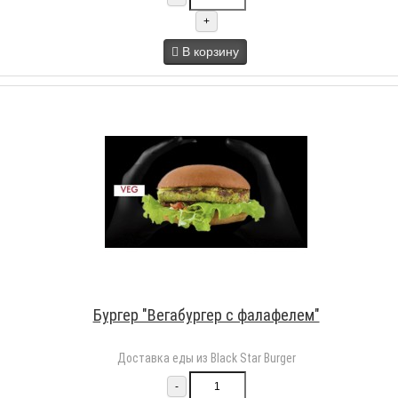
+
В корзину
Бургер "Вегабургер с фалафелем"
Доставка еды из Black Star Burger
-