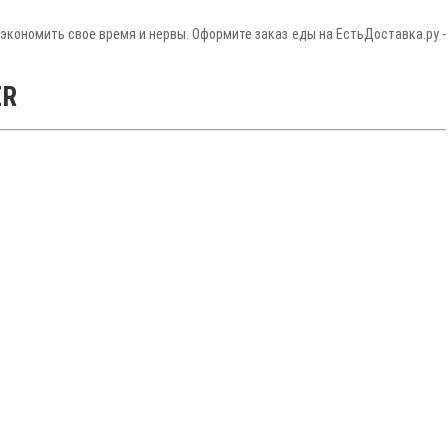
ь сэкономить свое время и нервы. Оформите заказ еды на ЕстьДоставка.ру -
ER