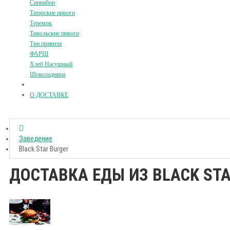
Синнабон
Татарские пироги
Теремок
Тирольские пироги
Три правила
ФАРШ
Хлеб Насущный
Шоколадница
О ДОСТАВКЕ
Заведение
Black Star Burger
ДОСТАВКА ЕДЫ ИЗ BLACK STA