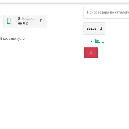
0
Tоваров,
на
0 р.
Везде
В корзине пусто!
Везде