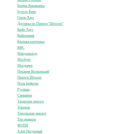
Братья Караваевы
Бургер Кинг
Гриль Хаус
Доставка из Пироги "Штолле"
Кофе Хауз
Кофемания
Крошка картошка
КФС
Макдональдс
Мосбург
Мосдонер
Пекарня Волконский
Пироги Штолле
Поль Бейкери
Руспыш
Синнабон
Татарские пироги
Теремок
Тирольские пироги
Три правила
ФАРШ
Хлеб Насущный