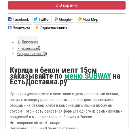
В корзину
Facebook
Twitter
Google+
Мой Мир
Вконтакте
Одноклассники
Описание
Отзывы (0)
Вопрос - ответ (0)
Курица и бекон мелт 15см
заказывайте по
меню SUBWAY
на
ЕстьДоставка.ру
Кусочки куриного филе в сочетании с двумя полосками бекона,
покрытые сверху расплавленным в печи сыром, со свежими
овощами на свежем хлебе в комбинации с Вашим любимым
соусом— это и есть секретная формула одного из самых вкусных
сэндвичей в меню ресторанов Subway в России.
Нет вопросов об этом товаре.
Показано с 0 по 0 из 0 (всего 0 страниц)