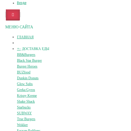
Везде
МЕНЮ САЙТА
ГЛАВНАЯ
+
-
ДОСТАВКА ЕДЫ
BB&Burgers
Black Star Burger
Burger Heroes
BUZfood
Dunkin Donuts
Glow Subs
Greka Gyros
Krispy Kreme
Shake Shack
Starbucks
SUBWAY
True Burgers
Wokker
Баскин Роббинс