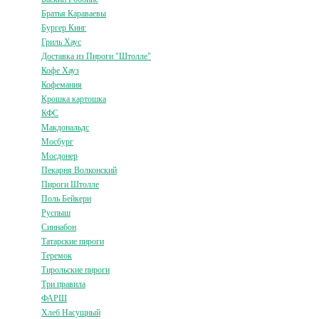
Братья Караваевы
Бургер Кинг
Гриль Хаус
Доставка из Пироги "Штолле"
Кофе Хауз
Кофемания
Крошка картошка
КФС
Макдональдс
Мосбург
Мосдонер
Пекарня Волконский
Пироги Штолле
Поль Бейкери
Руспыш
Синнабон
Татарские пироги
Теремок
Тирольские пироги
Три правила
ФАРШ
Хлеб Насущный