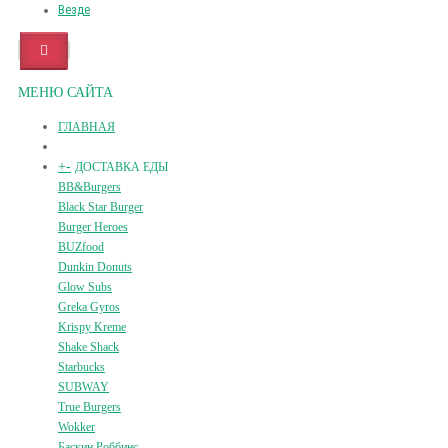
Везде
МЕНЮ САЙТА
ГЛАВНАЯ
+
-
ДОСТАВКА ЕДЫ
BB&Burgers
Black Star Burger
Burger Heroes
BUZfood
Dunkin Donuts
Glow Subs
Greka Gyros
Krispy Kreme
Shake Shack
Starbucks
SUBWAY
True Burgers
Wokker
Баскин Роббинс