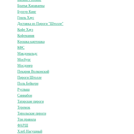
Братья Караваевы
Бургер Кинг
Гриль Хаус
Доставка из Пироги "Штолле"
Кофе Хауз
Кофемания
Крошка картошка
КФС
Макдональдс
Мосбург
Мосдонер
Пекарня Волконский
Пироги Штолле
Поль Бейкери
Руспыш
Синнабон
Татарские пироги
Теремок
Тирольские пироги
Три правила
ФАРШ
Хлеб Насущный