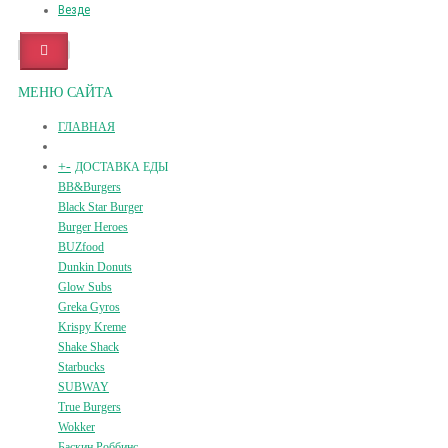
Везде
МЕНЮ САЙТА
ГЛАВНАЯ
+
-
ДОСТАВКА ЕДЫ
BB&Burgers
Black Star Burger
Burger Heroes
BUZfood
Dunkin Donuts
Glow Subs
Greka Gyros
Krispy Kreme
Shake Shack
Starbucks
SUBWAY
True Burgers
Wokker
Баскин Роббинс