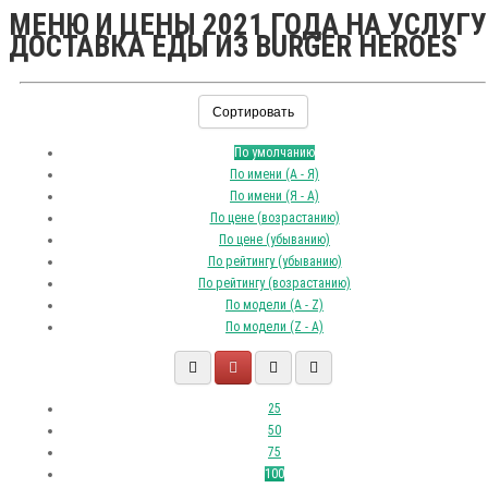
МЕНЮ И ЦЕНЫ 2021 ГОДА НА УСЛУГУ
ДОСТАВКА ЕДЫ ИЗ BURGER HEROES
Сортировать
По умолчанию
По имени (A - Я)
По имени (Я - A)
По цене (возрастанию)
По цене (убыванию)
По рейтингу (убыванию)
По рейтингу (возрастанию)
По модели (A - Z)
По модели (Z - A)
25
50
75
100