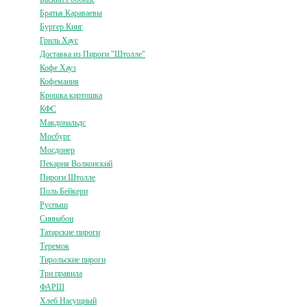
Братья Караваевы
Бургер Кинг
Гриль Хаус
Доставка из Пироги "Штолле"
Кофе Хауз
Кофемания
Крошка картошка
КФС
Макдональдс
Мосбург
Мосдонер
Пекарня Волконский
Пироги Штолле
Поль Бейкери
Руспыш
Синнабон
Татарские пироги
Теремок
Тирольские пироги
Три правила
ФАРШ
Хлеб Насущный