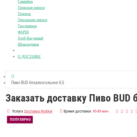
Синнабон
Татарские пироги
Теремок
Тирольские пироги
Три правила
ФАРШ
Хлеб Насущный
Шоколадница
О ДОСТАВКЕ
Пиво BUD безалкогольное 0,5
Заказать доставку Пиво BUD б
Услуга
Доставка Wokker
Время доставки:
45-89 мин.
ПОПУЛЯРНО