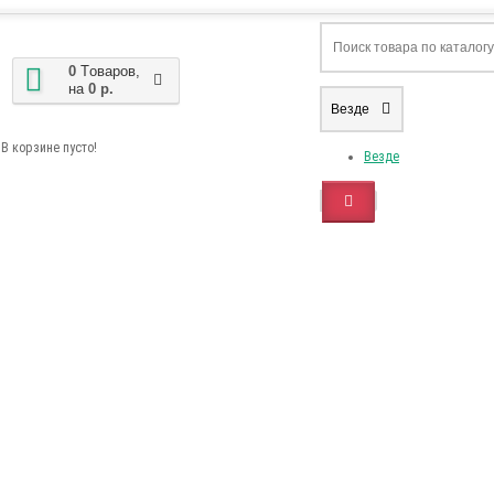
0
Tоваров,
на
0 р.
Везде
В корзине пусто!
Везде