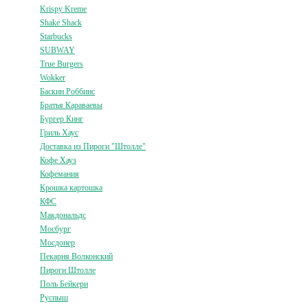
Krispy Kreme
Shake Shack
Starbucks
SUBWAY
True Burgers
Wokker
Баскин Роббинс
Братья Караваевы
Бургер Кинг
Гриль Хаус
Доставка из Пироги "Штолле"
Кофе Хауз
Кофемания
Крошка картошка
КФС
Макдональдс
Мосбург
Мосдонер
Пекарня Волконский
Пироги Штолле
Поль Бейкери
Руспыш