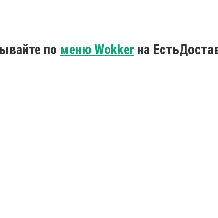
зывайте по
меню Wokker
на ЕстьДостав