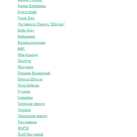
Братья Караваевы
Бургер Кинг
Гриль Хаус
Доставка из Пироги "Штолле"
Кофе Хауз
Кофемания
Крошка картошка
КФС
Макдональдс
Мосбург
Мосдонер
Пекарня Волконский
Пироги Штолле
Поль Бейкери
Руспыш
Синнабон
Татарские пироги
Теремок
Тирольские пироги
Три правила
ФАРШ
Хлеб Насущный