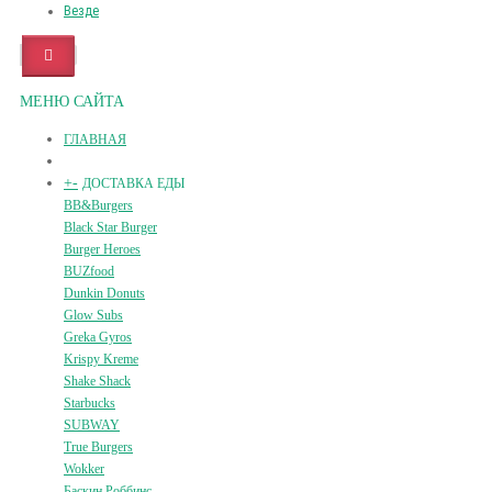
Везде
МЕНЮ САЙТА
ГЛАВНАЯ
+
-
ДОСТАВКА ЕДЫ
BB&Burgers
Black Star Burger
Burger Heroes
BUZfood
Dunkin Donuts
Glow Subs
Greka Gyros
Krispy Kreme
Shake Shack
Starbucks
SUBWAY
True Burgers
Wokker
Баскин Роббинс