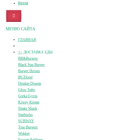
Везде
МЕНЮ САЙТА
ГЛАВНАЯ
+
-
ДОСТАВКА ЕДЫ
BB&Burgers
Black Star Burger
Burger Heroes
BUZfood
Dunkin Donuts
Glow Subs
Greka Gyros
Krispy Kreme
Shake Shack
Starbucks
SUBWAY
True Burgers
Wokker
Баскин Роббинс