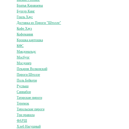
Братья Караваевы
Бургер Кинг
Гриль Хаус
Доставка из Пироги "Штолле"
Кофе Хауз
Кофемания
Крошка картошка
КФС
Макдональдс
Мосбург
Мосдонер
Пекарня Волконский
Пироги Штолле
Поль Бейкери
Руспыш
Синнабон
Татарские пироги
Теремок
Тирольские пироги
Три правила
ФАРШ
Хлеб Насущный