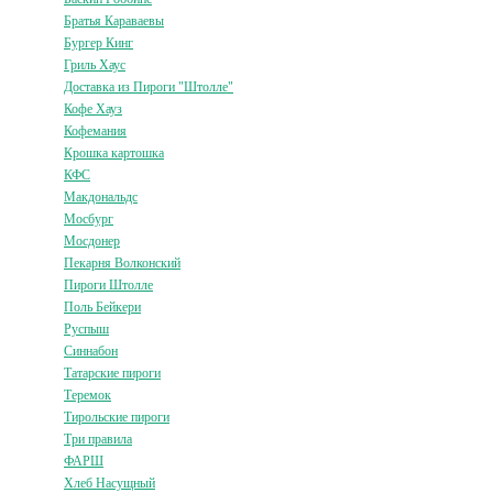
Братья Караваевы
Бургер Кинг
Гриль Хаус
Доставка из Пироги "Штолле"
Кофе Хауз
Кофемания
Крошка картошка
КФС
Макдональдс
Мосбург
Мосдонер
Пекарня Волконский
Пироги Штолле
Поль Бейкери
Руспыш
Синнабон
Татарские пироги
Теремок
Тирольские пироги
Три правила
ФАРШ
Хлеб Насущный