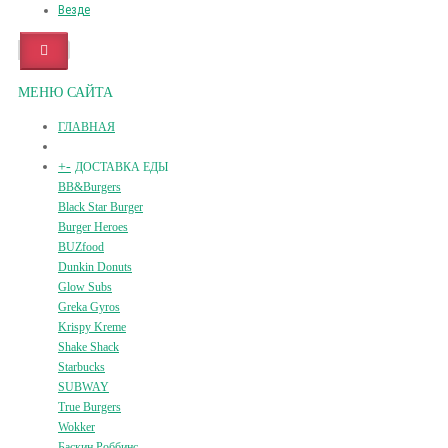
Везде
МЕНЮ САЙТА
ГЛАВНАЯ
+
-
ДОСТАВКА ЕДЫ
BB&Burgers
Black Star Burger
Burger Heroes
BUZfood
Dunkin Donuts
Glow Subs
Greka Gyros
Krispy Kreme
Shake Shack
Starbucks
SUBWAY
True Burgers
Wokker
Баскин Роббинс