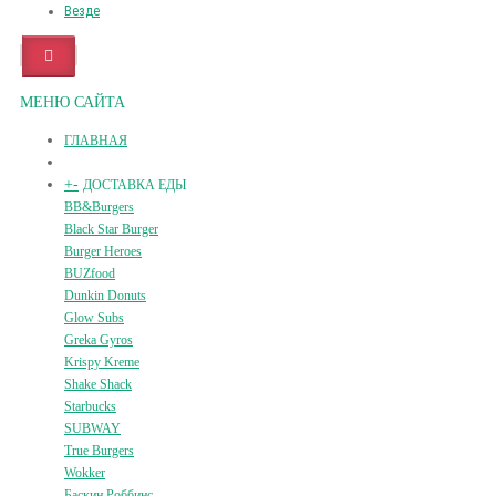
Везде
МЕНЮ САЙТА
ГЛАВНАЯ
+
-
ДОСТАВКА ЕДЫ
BB&Burgers
Black Star Burger
Burger Heroes
BUZfood
Dunkin Donuts
Glow Subs
Greka Gyros
Krispy Kreme
Shake Shack
Starbucks
SUBWAY
True Burgers
Wokker
Баскин Роббинс