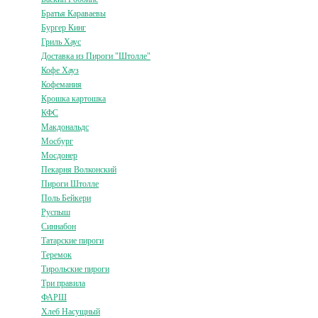
Братья Караваевы
Бургер Кинг
Гриль Хаус
Доставка из Пироги "Штолле"
Кофе Хауз
Кофемания
Крошка картошка
КФС
Макдональдс
Мосбург
Мосдонер
Пекарня Волконский
Пироги Штолле
Поль Бейкери
Руспыш
Синнабон
Татарские пироги
Теремок
Тирольские пироги
Три правила
ФАРШ
Хлеб Насущный