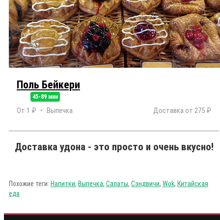
Поль Бейкери
45-89 мин
От 1 ₽
Выпечка
Доставка от 275 ₽
Доставка удона - это просто и очень вкусно!
Похожие теги:
Напитки
,
Выпечка
,
Салаты
,
Сэндвичи
,
Wok
,
Китайская
еда