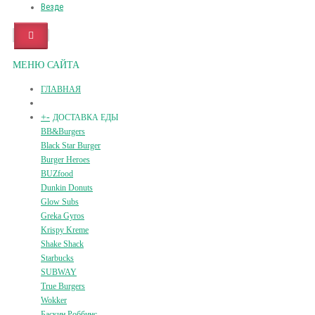
Везде
МЕНЮ САЙТА
ГЛАВНАЯ
+
-
ДОСТАВКА ЕДЫ
BB&Burgers
Black Star Burger
Burger Heroes
BUZfood
Dunkin Donuts
Glow Subs
Greka Gyros
Krispy Kreme
Shake Shack
Starbucks
SUBWAY
True Burgers
Wokker
Баскин Роббинс