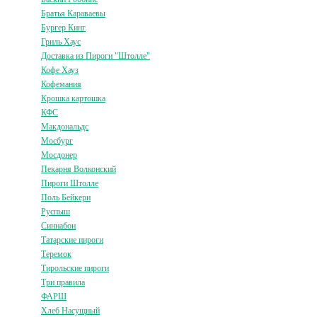
Братья Караваевы
Бургер Кинг
Гриль Хаус
Доставка из Пироги "Штолле"
Кофе Хауз
Кофемания
Крошка картошка
КФС
Макдональдс
Мосбург
Мосдонер
Пекарня Волконский
Пироги Штолле
Поль Бейкери
Руспыш
Синнабон
Татарские пироги
Теремок
Тирольские пироги
Три правила
ФАРШ
Хлеб Насущный