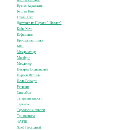
Братья Караваевы
Бургер Кинг
Гриль Хаус
Доставка из Пироги "Штолле"
Кофе Хауз
Кофемания
Крошка картошка
КФС
Макдональдс
Мосбург
Мосдонер
Пекарня Волконский
Пироги Штолле
Поль Бейкери
Руспыш
Синнабон
Татарские пироги
Теремок
Тирольские пироги
Три правила
ФАРШ
Хлеб Насущный