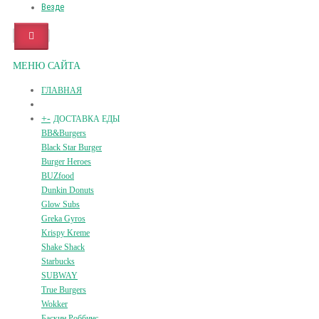
Везде
МЕНЮ САЙТА
ГЛАВНАЯ
+
-
ДОСТАВКА ЕДЫ
BB&Burgers
Black Star Burger
Burger Heroes
BUZfood
Dunkin Donuts
Glow Subs
Greka Gyros
Krispy Kreme
Shake Shack
Starbucks
SUBWAY
True Burgers
Wokker
Баскин Роббинс