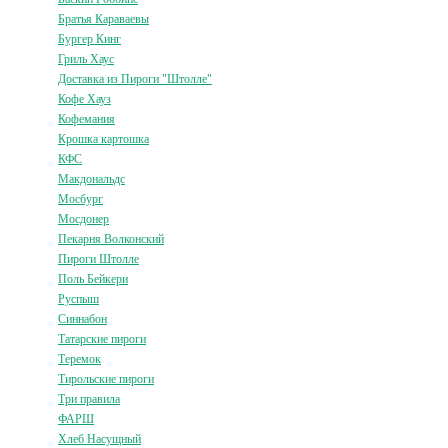
Братья Караваевы
Бургер Кинг
Гриль Хаус
Доставка из Пироги "Штолле"
Кофе Хауз
Кофемания
Крошка картошка
КФС
Макдональдс
Мосбург
Мосдонер
Пекарня Волконский
Пироги Штолле
Поль Бейкери
Руспыш
Синнабон
Татарские пироги
Теремок
Тирольские пироги
Три правила
ФАРШ
Хлеб Насущный