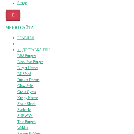
Везде
МЕНЮ САЙТА
ГЛАВНАЯ
+
-
ДОСТАВКА ЕДЫ
BB&Burgers
Black Star Burger
Burger Heroes
BUZfood
Dunkin Donuts
Glow Subs
Greka Gyros
Krispy Kreme
Shake Shack
Starbucks
SUBWAY
True Burgers
Wokker
Баскин Роббинс