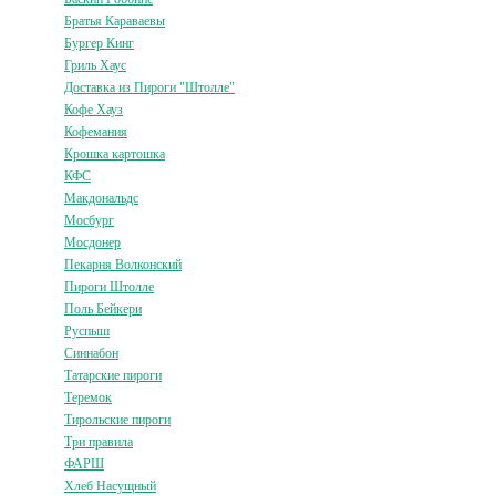
Братья Караваевы
Бургер Кинг
Гриль Хаус
Доставка из Пироги "Штолле"
Кофе Хауз
Кофемания
Крошка картошка
КФС
Макдональдс
Мосбург
Мосдонер
Пекарня Волконский
Пироги Штолле
Поль Бейкери
Руспыш
Синнабон
Татарские пироги
Теремок
Тирольские пироги
Три правила
ФАРШ
Хлеб Насущный