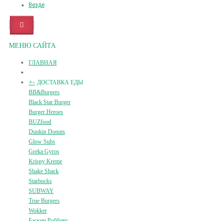
Везде
МЕНЮ САЙТА
ГЛАВНАЯ
+
-
ДОСТАВКА ЕДЫ
BB&Burgers
Black Star Burger
Burger Heroes
BUZfood
Dunkin Donuts
Glow Subs
Greka Gyros
Krispy Kreme
Shake Shack
Starbucks
SUBWAY
True Burgers
Wokker
Баскин Роббинс