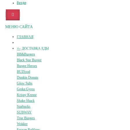
Везде
МЕНЮ САЙТА
ГЛАВНАЯ
+
-
ДОСТАВКА ЕДЫ
BB&Burgers
Black Star Burger
Burger Heroes
BUZfood
Dunkin Donuts
Glow Subs
Greka Gyros
Krispy Kreme
Shake Shack
Starbucks
SUBWAY
True Burgers
Wokker
Баскин Роббинс