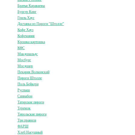
Братья Караваевы
Бургер Кинг
Гриль Хаус
Доставка из Пироги "Штолле"
Кофе Хауз
Кофемания
Крошка картошка
КФС
Макдональдс
Мосбург
Мосдонер
Пекарня Волконский
Пироги Штолле
Поль Бейкери
Руспыш
Синнабон
Татарские пироги
Теремок
Тирольские пироги
Три правила
ФАРШ
Хлеб Насущный