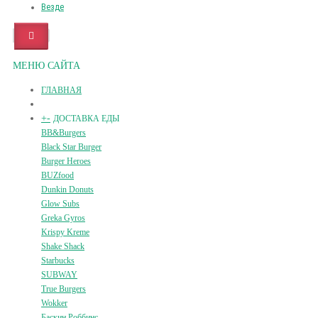
Везде
МЕНЮ САЙТА
ГЛАВНАЯ
+
-
ДОСТАВКА ЕДЫ
BB&Burgers
Black Star Burger
Burger Heroes
BUZfood
Dunkin Donuts
Glow Subs
Greka Gyros
Krispy Kreme
Shake Shack
Starbucks
SUBWAY
True Burgers
Wokker
Баскин Роббинс