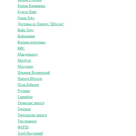
Братья Караваевы
Бургер Кинг
Гриль Хаус
Доставка из Пироги "Штолле"
Кофе Хауз
Кофемания
Крошка картошка
КФС
Макдональдс
Мосбург
Мосдонер
Пекарня Волконский
Пироги Штолле
Поль Бейкери
Руспыш
Синнабон
Татарские пироги
Теремок
Тирольские пироги
Три правила
ФАРШ
Хлеб Насущный