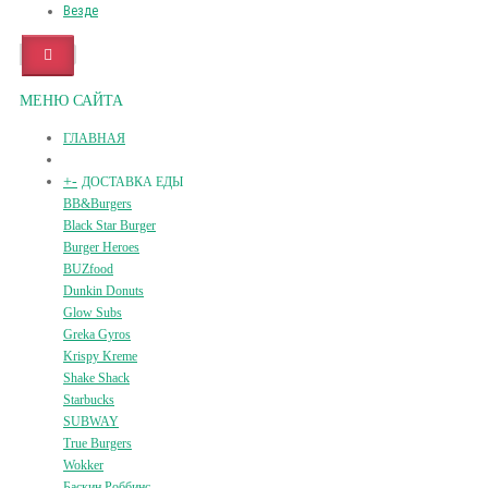
Везде
МЕНЮ САЙТА
ГЛАВНАЯ
+
-
ДОСТАВКА ЕДЫ
BB&Burgers
Black Star Burger
Burger Heroes
BUZfood
Dunkin Donuts
Glow Subs
Greka Gyros
Krispy Kreme
Shake Shack
Starbucks
SUBWAY
True Burgers
Wokker
Баскин Роббинс