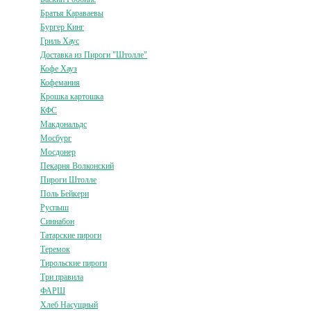
Братья Караваевы
Бургер Кинг
Гриль Хаус
Доставка из Пироги "Штолле"
Кофе Хауз
Кофемания
Крошка картошка
КФС
Макдональдс
Мосбург
Мосдонер
Пекарня Волконский
Пироги Штолле
Поль Бейкери
Руспыш
Синнабон
Татарские пироги
Теремок
Тирольские пироги
Три правила
ФАРШ
Хлеб Насущный