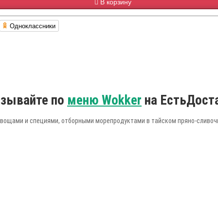
В корзину
Одноклассники
азывайте по
меню Wokker
на ЕстьДост
овощами и специями, отборными морепродуктами в тайском пряно-сливоч