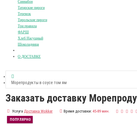
Синнабон
Татарские пироги
Теремок
Тирольские пироги
Три правила
ФАРШ
Хлеб Насущный
Шоколадница
О ДОСТАВКЕ
Морепродукты в соусе том ям
Заказать доставку Морепроду
Услуга
Доставка Wokker
Время доставки:
45-89 мин.
ПОПУЛЯРНО