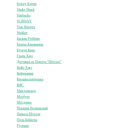
Krispy Kreme
Shake Shack
Starbucks
SUBWAY
True Burgers
Wokker
Баскин Роббинс
Братья Караваевы
Бургер Кинг
Гриль Хаус
Доставка из Пироги "Штолле"
Кофе Хауз
Кофемания
Крошка картошка
КФС
Макдональдс
Мосбург
Мосдонер
Пекарня Волконский
Пироги Штолле
Поль Бейкери
Руспыш