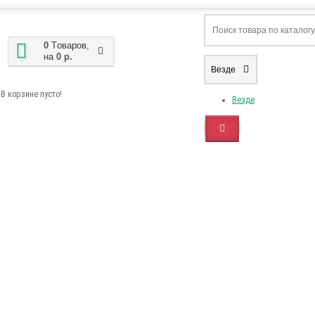
0
Tоваров,
на
0 р.
Везде
В корзине пусто!
Везде