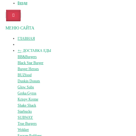
Везде
МЕНЮ САЙТА
ГЛАВНАЯ
+
-
ДОСТАВКА ЕДЫ
BB&Burgers
Black Star Burger
Burger Heroes
BUZfood
Dunkin Donuts
Glow Subs
Greka Gyros
Krispy Kreme
Shake Shack
Starbucks
SUBWAY
True Burgers
Wokker
Баскин Роббинс