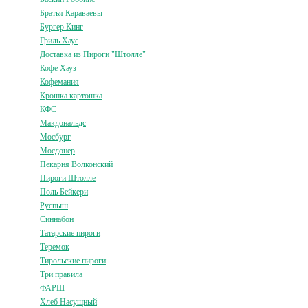
Братья Караваевы
Бургер Кинг
Гриль Хаус
Доставка из Пироги "Штолле"
Кофе Хауз
Кофемания
Крошка картошка
КФС
Макдональдс
Мосбург
Мосдонер
Пекарня Волконский
Пироги Штолле
Поль Бейкери
Руспыш
Синнабон
Татарские пироги
Теремок
Тирольские пироги
Три правила
ФАРШ
Хлеб Насущный