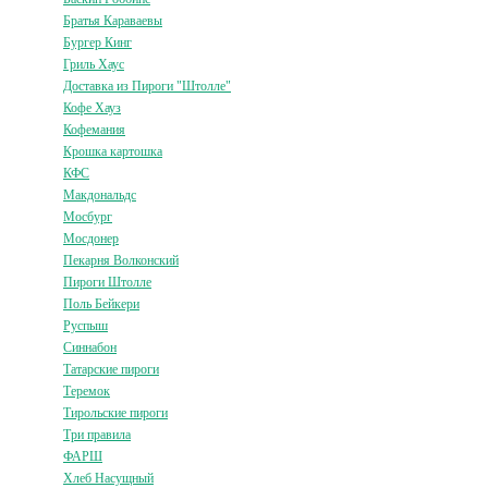
Братья Караваевы
Бургер Кинг
Гриль Хаус
Доставка из Пироги "Штолле"
Кофе Хауз
Кофемания
Крошка картошка
КФС
Макдональдс
Мосбург
Мосдонер
Пекарня Волконский
Пироги Штолле
Поль Бейкери
Руспыш
Синнабон
Татарские пироги
Теремок
Тирольские пироги
Три правила
ФАРШ
Хлеб Насущный