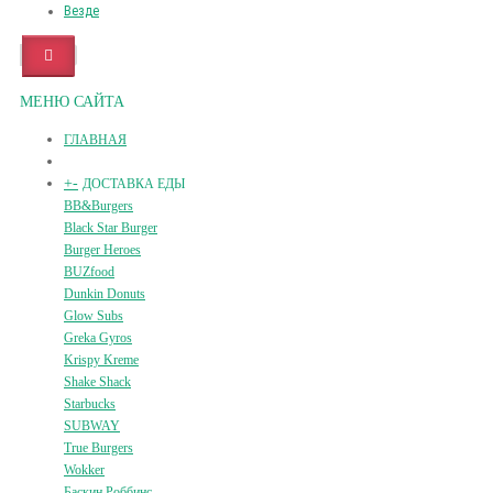
Везде
МЕНЮ САЙТА
ГЛАВНАЯ
+
-
ДОСТАВКА ЕДЫ
BB&Burgers
Black Star Burger
Burger Heroes
BUZfood
Dunkin Donuts
Glow Subs
Greka Gyros
Krispy Kreme
Shake Shack
Starbucks
SUBWAY
True Burgers
Wokker
Баскин Роббинс