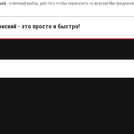
кий
- отличный выбор, для того чтобы перекусить со вкусом! Мы предлага
нский - это просто и быстро!