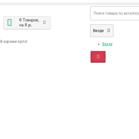
0
Tоваров,
на
0 р.
Везде
В корзине пусто!
Везде