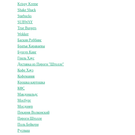
Krispy Kreme
Shake Shack
Starbucks
SUBWAY
True Burgers
Wokker
Баскин Роббинс
Братья Караваевы
Бургер Кинг
Гриль Хаус
Доставка из Пироги "Штолле"
Кофе Хауз
Кофемания
Крошка картошка
КФС
Макдональдс
Мосбург
Мосдонер
Пекарня Волконский
Пироги Штолле
Поль Бейкери
Руспыш