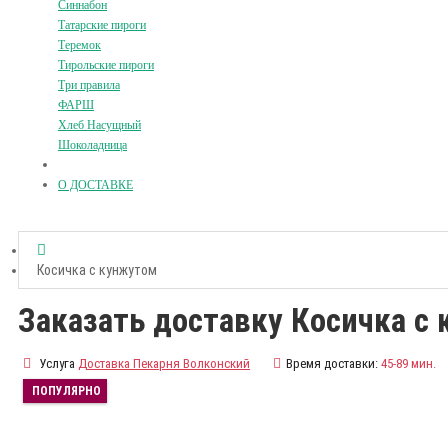
Синнабон
Татарские пироги
Теремок
Тирольские пироги
Три правила
ФАРШ
Хлеб Насущный
Шоколадница
О ДОСТАВКЕ
Косичка с кунжутом
Заказать доставку Косичка с
Услуга
Доставка Пекарня Волконский
Время доставки:
45-89 мин.
ПОПУЛЯРНО