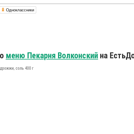
Одноклассники
по
меню Пекарня Волконский
на ЕстьДо
 дрожжи, соль 400 г