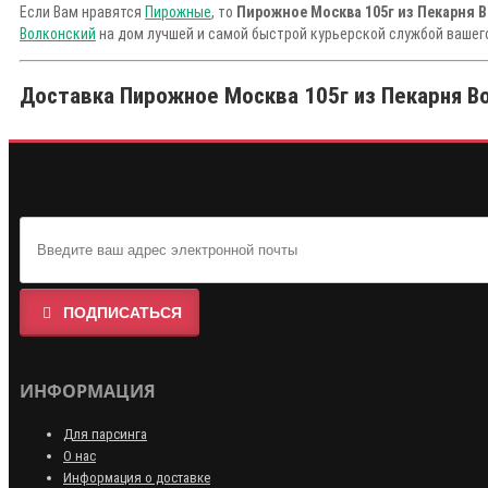
Если Вам нравятся
Пирожные
, то
Пирожное Москва 105г из Пекарня 
Волконский
на дом лучшей и самой быстрой курьерской службой вашего
Доставка Пирожное Москва 105г из Пекарня Во
ПОДПИСАТЬСЯ
ИНФОРМАЦИЯ
Для парсинга
О нас
Информация о доставке