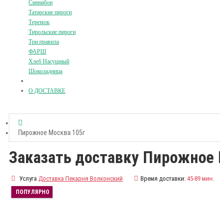
Синнабон
Татарские пироги
Теремок
Тирольские пироги
Три правила
ФАРШ
Хлеб Насущный
Шоколадница
О ДОСТАВКЕ
Пирожное Москва 105г
Заказать доставку Пирожное 
Услуга
Доставка Пекарня Волконский
Время доставки:
45-89 мин.
ПОПУЛЯРНО