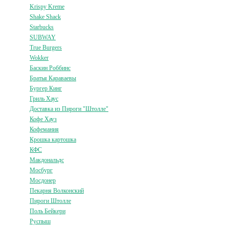
Krispy Kreme
Shake Shack
Starbucks
SUBWAY
True Burgers
Wokker
Баскин Роббинс
Братья Караваевы
Бургер Кинг
Гриль Хаус
Доставка из Пироги "Штолле"
Кофе Хауз
Кофемания
Крошка картошка
КФС
Макдональдс
Мосбург
Мосдонер
Пекарня Волконский
Пироги Штолле
Поль Бейкери
Руспыш