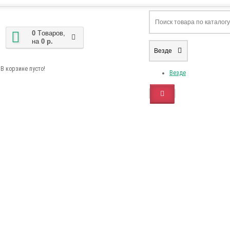
0
Tоваров,
на
0 р.
Везде
В корзине пусто!
Везде