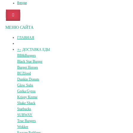
Везде
МЕНЮ САЙТА
ГЛАВНАЯ
+
-
ДОСТАВКА ЕДЫ
BB&Burgers
Black Star Burger
Burger Heroes
BUZfood
Dunkin Donuts
Glow Subs
Greka Gyros
Krispy Kreme
Shake Shack
Starbucks
SUBWAY
True Burgers
Wokker
Баскин Роббинс