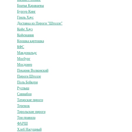
Братья Караваевы
Бургер Кинг
Гриль Хаус
Доставка из Пироги "Штолле"
Кофе Хауз
Кофемания
Крошка картошка
КФС
Макдональдс
Мосбург
Мосдонер
Пекарня Волконский
Пироги Штолле
Поль Бейкери
Руспыш
Синнабон
Татарские пироги
Теремок
Тирольские пироги
Три правила
ФАРШ
Хлеб Насущный