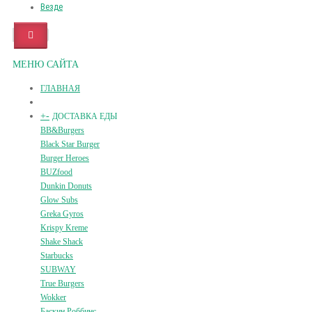
Везде
МЕНЮ САЙТА
ГЛАВНАЯ
+
-
ДОСТАВКА ЕДЫ
BB&Burgers
Black Star Burger
Burger Heroes
BUZfood
Dunkin Donuts
Glow Subs
Greka Gyros
Krispy Kreme
Shake Shack
Starbucks
SUBWAY
True Burgers
Wokker
Баскин Роббинс