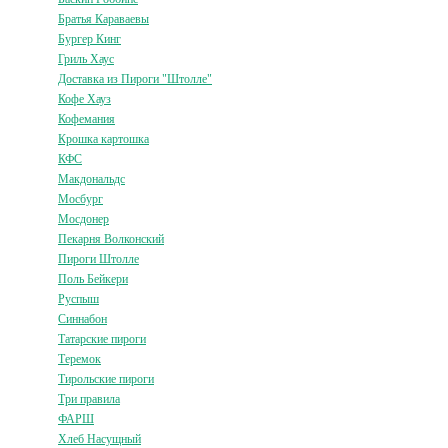
Братья Караваевы
Бургер Кинг
Гриль Хаус
Доставка из Пироги "Штолле"
Кофе Хауз
Кофемания
Крошка картошка
КФС
Макдональдс
Мосбург
Мосдонер
Пекарня Волконский
Пироги Штолле
Поль Бейкери
Руспыш
Синнабон
Татарские пироги
Теремок
Тирольские пироги
Три правила
ФАРШ
Хлеб Насущный