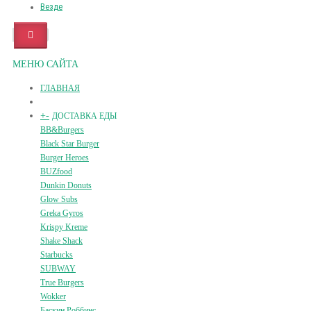
Везде
МЕНЮ САЙТА
ГЛАВНАЯ
+
-
ДОСТАВКА ЕДЫ
BB&Burgers
Black Star Burger
Burger Heroes
BUZfood
Dunkin Donuts
Glow Subs
Greka Gyros
Krispy Kreme
Shake Shack
Starbucks
SUBWAY
True Burgers
Wokker
Баскин Роббинс