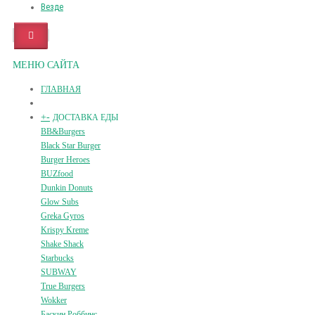
Везде
МЕНЮ САЙТА
ГЛАВНАЯ
+
-
ДОСТАВКА ЕДЫ
BB&Burgers
Black Star Burger
Burger Heroes
BUZfood
Dunkin Donuts
Glow Subs
Greka Gyros
Krispy Kreme
Shake Shack
Starbucks
SUBWAY
True Burgers
Wokker
Баскин Роббинс