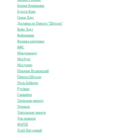
Братья Караваевы
Бургер Кинг
Гриль Хаус
Доставка из Пироги "Штолле"
Кофе Хауз
Кофемания
Крошка картошка
КФС
Макдональдс
Мосбург
Мосдонер
Пекарня Волконский
Пироги Штолле
Поль Бейкери
Руспыш
Синнабон
Татарские пироги
Теремок
Тирольские пироги
Три правила
ФАРШ
Хлеб Насущный