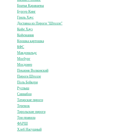
Братья Караваевы
Бургер Кинг
Гриль Хаус
Доставка из Пироги "Штолле"
Кофе Хауз
Кофемания
Крошка картошка
КФС
Макдональдс
Мосбург
Мосдонер
Пекарня Волконский
Пироги Штолле
Поль Бейкери
Руспыш
Синнабон
Татарские пироги
Теремок
Тирольские пироги
Три правила
ФАРШ
Хлеб Насущный