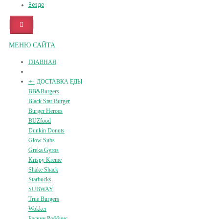
Везде
МЕНЮ САЙТА
ГЛАВНАЯ
+
-
ДОСТАВКА ЕДЫ
BB&Burgers
Black Star Burger
Burger Heroes
BUZfood
Dunkin Donuts
Glow Subs
Greka Gyros
Krispy Kreme
Shake Shack
Starbucks
SUBWAY
True Burgers
Wokker
Баскин Роббинс